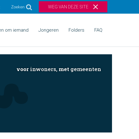
WEG VAN DEZE SITE
t
Zoeken
gen om iemand
Jongeren
Folders
FAQ
voor
inwoners,
met
gemeenten