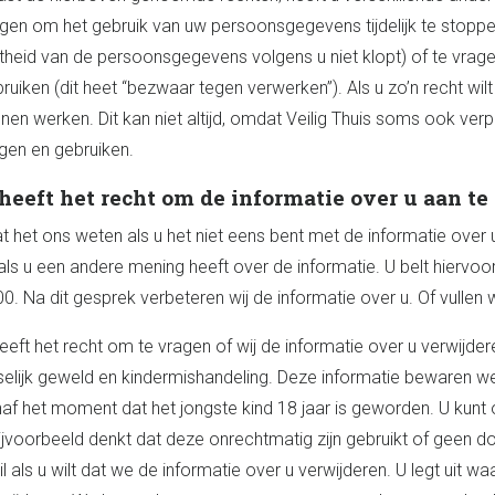
gen om het gebruik van uw persoonsgegevens tijdelijk te stoppen 
stheid van de persoonsgegevens volgens u niet klopt) of te vr
ruiken (dit heet “bezwaar tegen verwerken”). Als u zo’n recht wil
nen werken. Dit kan niet altijd, omdat Veilig Thuis soms ook ve
gen en gebruiken.
heeft het recht om de informatie over u aan te 
t het ons weten als u het niet eens bent met de informatie over u.
als u een andere mening heeft over de informatie. U belt hierv
0. Na dit gesprek verbeteren wij de informatie over u. Of vullen
eeft het recht om te vragen of wij de informatie over u verwijdere
selijk geweld en kindermishandeling. Deze informatie bewaren we 
af het moment dat het jongste kind 18 jaar is geworden. U kun
ijvoorbeeld denkt dat deze onrechtmatig zijn gebruikt of geen doe
l als u wilt dat we de informatie over u verwijderen. U legt uit wa