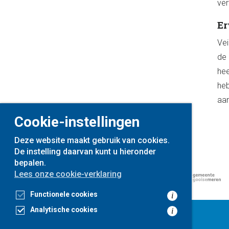
ver
Er
Vei
de 
hee
heb
aan
Cookie-instellingen
Deze website maakt gebruik van cookies.
De instelling daarvan kunt u hieronder
bepalen.
Lees onze cookie-verklaring
Functionele cookies
i
Analytische cookies
i
voor
inwoners,
met
gemeenten