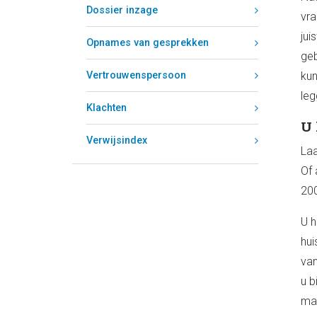
Dossier inzage
vra
jui
Opnames van gesprekken
geb
Vertrouwenspersoon
kun
leg
Klachten
U 
Verwijsindex
Laa
Of 
200
U h
hui
van
u b
mai