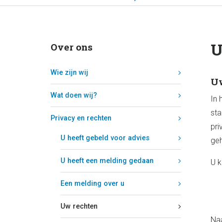
U
Over ons
Wie zijn wij
Uw
Wat doen wij?
In 
sta
Privacy en rechten
pri
U heeft gebeld voor advies
geh
U heeft een melding gedaan
U k
Een melding over u
Uw rechten
Naa