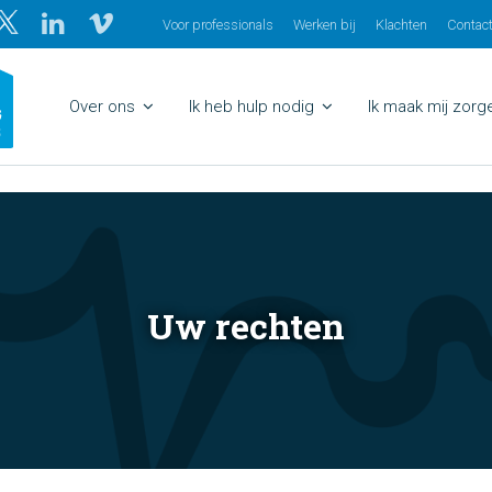
Voor professionals
Werken bij
Klachten
Contac
Over ons
Ik heb hulp nodig
Ik maak mij zor
Uw rechten