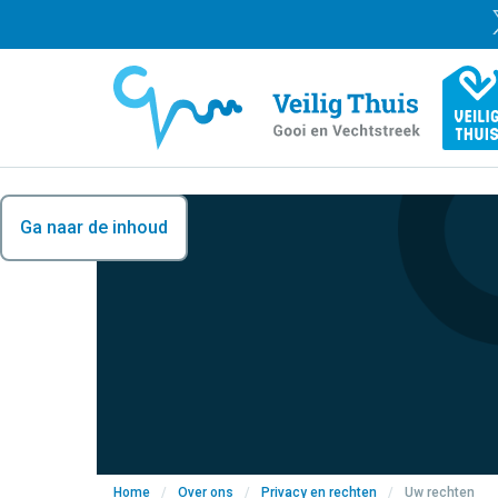
Ga naar de inhoud
Home
/
Over ons
/
Privacy en rechten
/
Uw rechten