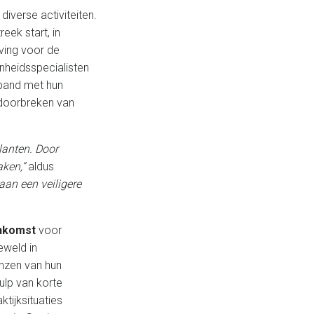
iverse activiteiten.
reek start, in
ving voor de
nheidsspecialisten
 band met hun
 doorbreken van
lanten. Door
aken,”
aldus
aan een veiligere
enkomst
voor
eweld in
enzen van hun
ulp van korte
tijksituaties