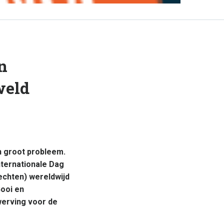
n
weld
n groot probleem.
ternationale Dag
chten) wereldwijd
Gooi en
werving voor de