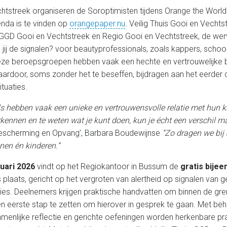
htstreek organiseren de Soroptimisten tijdens Orange the World d
enda is te vinden op
orangepaper.nu
. Veilig Thuis Gooi en Vechtst
GD Gooi en Vechtstreek en Regio Gooi en Vechtstreek, de wer
 jij de signalen? voor beautyprofessionals, zoals kappers, schoo
Deze beroepsgroepen hebben vaak een hechte en vertrouwelijke
aardoor, soms zonder het te beseffen, bijdragen aan het eerder
ituaties.
s hebben vaak een unieke en vertrouwensvolle relatie met hun k
rkennen en te weten wat je kunt doen, kun je écht een verschil m
 Bescherming en Opvang’, Barbara Boudewijnse
“Zo dragen we bij 
nen én kinderen.”
uari 2026
vindt op het Regiokantoor in Bussum de
gratis bije
plaats, gericht op het vergroten van alertheid op signalen van g
aties. Deelnemers krijgen praktische handvatten om binnen de gr
en eerste stap te zetten om hierover in gesprek te gaan. Met beh
menlijke reflectie en gerichte oefeningen worden herkenbare prak