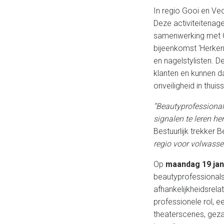
In regio Gooi en Vec
Deze activiteitenag
samenwerking met G
bijeenkomst ‘Herken
en nagelstylisten. 
klanten en kunnen d
onveiligheid in thuiss
“Beautyprofessional
signalen te leren he
Bestuurlijk trekker
regio voor volwasse
Op
maandag 19 jan
beautyprofessionals 
afhankelijkheidsrel
professionele rol, e
theaterscenes, geza