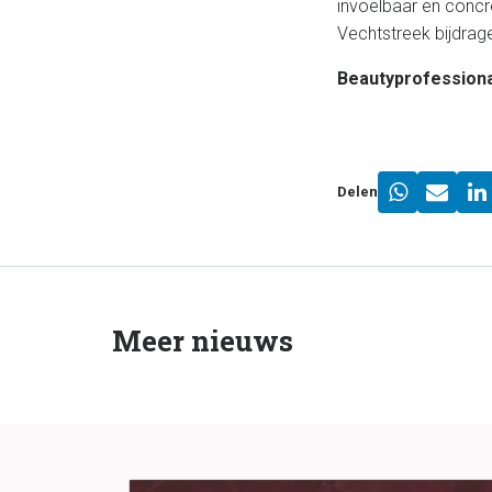
invoelbaar en concr
Vechtstreek bijdrage
Beautyprofessiona
Delen
Meer nieuws