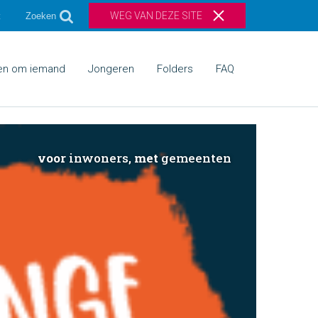
WEG VAN DEZE SITE
t
Zoeken
gen om iemand
Jongeren
Folders
FAQ
voor
inwoners,
met
gemeenten