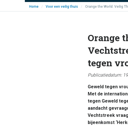
Home
/
Voor een veilig thuis
/
Orange the World: Veilig 
Orange t
Vechtstr
tegen v
Publicatiedatum: 1
Geweld tegen vrouw
Met de internatio
tegen Geweld tege
aandacht gevraagd
Vechtstreek vraagt
bijeenkomst ‘Herke