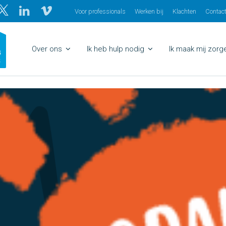
Voor professionals
Werken bij
Klachten
Contac
Over ons
Ik heb hulp nodig
Ik maak mij zor