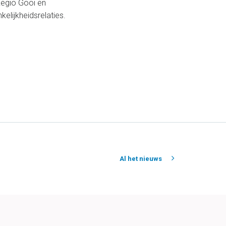
Regio Gooi en
elijkheidsrelaties.
Al het nieuws