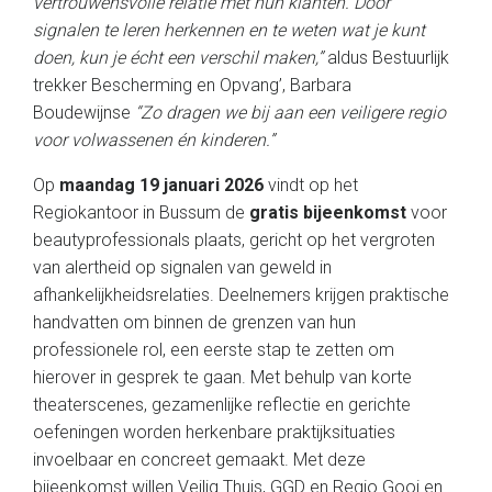
vertrouwensvolle relatie met hun klanten. Door
signalen te leren herkennen en te weten wat je kunt
doen, kun je écht een verschil maken,”
aldus Bestuurlijk
trekker Bescherming en Opvang’, Barbara
Boudewijnse
“Zo dragen we bij aan een veiligere regio
voor volwassenen én kinderen.”
Op
maandag 19 januari 2026
vindt op het
Regiokantoor in Bussum de
gratis bijeenkomst
voor
beautyprofessionals plaats, gericht op het vergroten
van alertheid op signalen van geweld in
afhankelijkheidsrelaties. Deelnemers krijgen praktische
handvatten om binnen de grenzen van hun
professionele rol, een eerste stap te zetten om
hierover in gesprek te gaan. Met behulp van korte
theaterscenes, gezamenlijke reflectie en gerichte
oefeningen worden herkenbare praktijksituaties
invoelbaar en concreet gemaakt. Met deze
bijeenkomst willen Veilig Thuis, GGD en Regio Gooi en