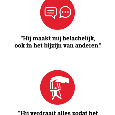
Vernederen
Constante beledigingen, kleinerende opmerkingen of
vernederende acties van de partner.
Manipuleren
Je partner probeert jouw gedachten, beslissingen of
acties te controleren door misleiding.