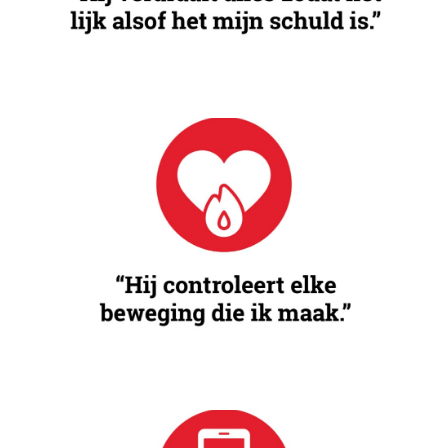
Jaloezie
Overmatige jaloezie creëert een verstikkende
atmosfeer, waarin controle over jouw activiteiten en
relaties de overhand krijgt.